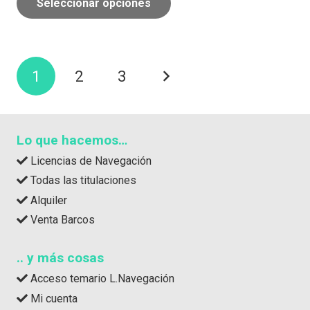
Seleccionar opciones
Navegación
1
2
3
de
entradas
Lo que hacemos…
Licencias de Navegación
Todas las titulaciones
Alquiler
Venta Barcos
.. y más cosas
Acceso temario L.Navegación
Mi cuenta